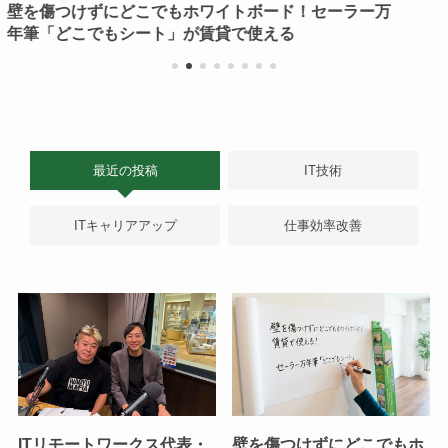
ー万
PLAUD NOTEの文字起こしをZapier×GitHubで
存する方法【AI解析が捗る】
最近の投稿
IT技術
ITキャリアアップ
仕事効率改善
ITリモートワークス代表・
壁を傷つけずにどこでもホ