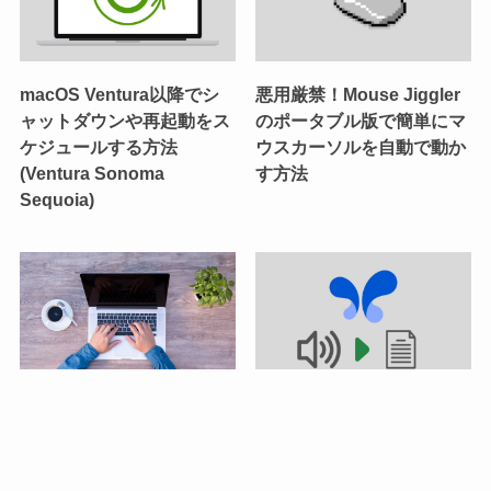
macOS Ventura以降でシ
悪用厳禁！Mouse Jiggler
ャットダウンや再起動をス
のポータブル版で簡単にマ
ケジュールする方法
ウスカーソルを自動で動か
(Ventura Sonoma
す方法
Sequoia)
IT技術
ITキャリアアップ
仕事効率改善
Macの文字入力はGoogle
Google AI Studioで簡単な
日本語入力よりもMacOS
音声文字起こし方法：会議
標準のほうが良い理由
やメモの自動化