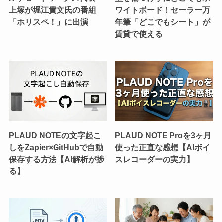
上塚が堀江貴文氏の番組
ワイトボード！セーラー万
「ホリスペ！」に出演
年筆「どこでもシート」が
賃貸で使える
PLAUD NOTEの文字起こ
PLAUD NOTE Proを3ヶ月
しをZapier×GitHubで自動
使った正直な感想【AIボイ
保存する方法【AI解析が捗
スレコーダーの実力】
る】